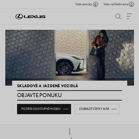
Vaše ponuky
Vaše vyhľadávania
0
0
SKLADOVÉ A JAZDENÉ VOZIDLÁ
OBJAVTE PONUKU
POZRITE SI DOSTUPNÉ MODELY
ZOBRAZIŤ VŠETKY AUTÁ