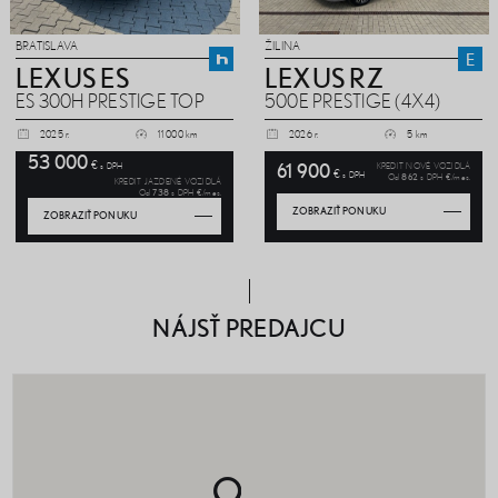
BRATISLAVA
ŽILINA
LEXUS ES
LEXUS RZ
ES 300H PRESTIGE TOP
500E PRESTIGE (4X4)
2025 r.
11 000 km
2026 r.
5 km
53 000
€
s DPH
KREDIT NOVÉ VOZIDLÁ
61 900
€
s DPH
Od
862
s DPH €/mes.
KREDIT JAZDENÉ VOZIDLÁ
Od
738
s DPH €/mes.
ZOBRAZIŤ PONUKU
ZOBRAZIŤ PONUKU
NÁJSŤ PREDAJCU