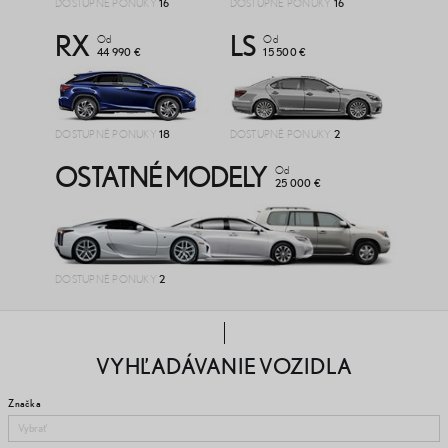
DOSTUPNÉ PONUKY
16
DOSTUPNÉ PONUKY
16
RX
Od
LS
Od
44 990 €
15 500 €
DOSTUPNÉ PONUKY
18
DOSTUPNÉ PONUKY
2
OSTATNÉ MODELY
Od
25 000 €
DOSTUPNÉ PONUKY
2
VYHĽADÁVANIE VOZIDLA
Značka