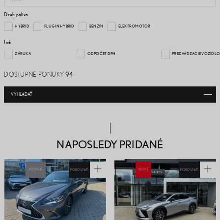
Druh paliva
HYBRID
PLUG IN HYBRID
BENZÍN
ELEKTROMOTOR
Iné
ZÁRUKA
ODPOČET DPH
PREDVÁDZACIE VOZIDLO
DOSTUPNÉ PONUKY
94
VYHĽADAŤ
NAPOSLEDY PRIDANÉ
JAZDENÉ
POROVNAŤ
NOVÉ
POROVNAŤ