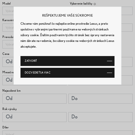
Model
Vybavenie balíčky
REŠPEKTUJEME VAŠE SÚKROMIE
Karoséria
Farba
Chceme vám ponúknuť čo najlepšie online prostredie Lexus, a preto
spoločne s vybranými partnermi používame na webových stránkach
súbory cookie. Ďalším používaním týchto stránok bez úpravy nastavenia
Prevodovka
nám dávate na vedomie, že súbory cookie na webových stránkach Lexus
akceptujete.
Cena
ZATVORIŤ
Mesačná splátka
DOZVEDIEŤ SA VIAC
Najazdené km
Rok výroby
Díler